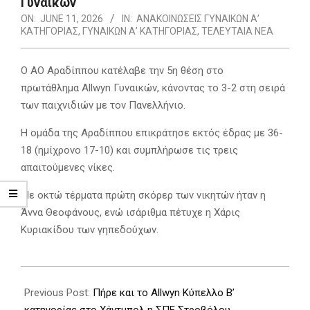
Γυναικών
ON:
JUNE 11, 2026
IN:
ΑΝΑΚΟΙΝΩΣΕΙΣ ΓΥΝΑΙΚΩΝ Α’
ΚΑΤΗΓΟΡΙΑΣ
,
ΓΥΝΑΙΚΩΝ Α’ ΚΑΤΗΓΟΡΙΑΣ
,
ΤΕΛΕΥΤΑΙΑ ΝΕΑ
Ο ΑΟ Αραδίππου κατέλαβε την 5η θέση στο
πρωτάθλημα Allwyn Γυναικών, κάνοντας το 3-2 στη σειρά
των παιχνιδιών με τον Πανελλήνιο.
Η ομάδα της Αραδίππου επικράτησε εκτός έδρας με 36-
18 (ημίχρονο 17-10) και συμπλήρωσε τις τρεις
απαιτούμενες νίκες.
Με οκτώ τέρματα πρώτη σκόρερ των νικητών ήταν η
Άννα Θεοφάνους, ενώ ισάριθμα πέτυχε η Χάρις
Κυριακίδου των γηπεδούχων.
2026-
06-
Previous Post:
Πήρε και το Allwyn Κύπελλο Β’
11