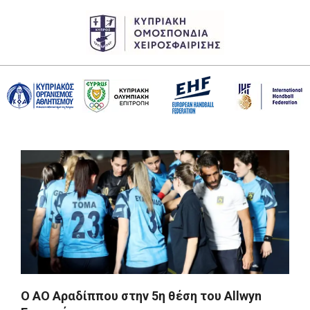
Skip
to
content
CHF
Primary
Navigation
Menu
O AO Aραδίππου στην 5η θέση του Allwyn