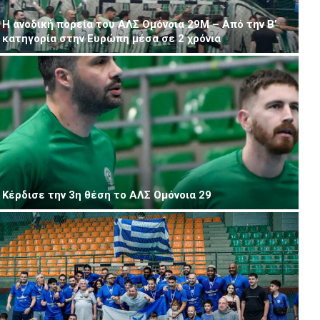
Η ανοδική πορεία του ΑΛΣ Ομόνοια 29Μ – Από την Β’
κατηγορία στην Ευρώπη μέσα σε 2 χρόνια
Kέρδισε την 3η θέση το ΑΛΣ Ομόνοια 29