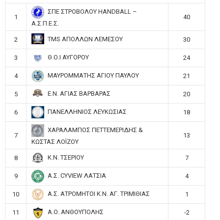
ΣΠΕ ΣΤΡΟΒΟΛΟΥ HANDBALL –
1
40
Α.Σ.Π.Ε.Σ.
TMS ΑΠΟΛΛΩΝ ΛΕΜΕΣΟΥ
2
30
Θ.Ο.Ι ΑΥΓΟΡΟΥ
3
24
ΜΑΥΡΟΜΜΑΤΗΣ ΑΓΙΟΥ ΠΑΥΛΟΥ
4
21
Ε.Ν. ΑΓΙΑΣ ΒΑΡΒΑΡΑΣ
5
20
ΠΑΝΕΛΛΗΝΙΟΣ ΛΕΥΚΩΣΙΑΣ
6
18
ΧΑΡΑΛΑΜΠΟΣ ΠΕΤΤΕΜΕΡΙΔΗΣ &
7
13
ΚΩΣΤΑΣ ΛΟΪΖΟΥ
Κ.Ν. ΤΣΕΡΙΟΥ
8
7
Α.Σ. CYVIEW ΛΑΤΣΙΑ
9
4
Α.Σ. ΑΤΡΟΜΗΤΟΙ Κ.Ν. ΑΓ. ΤΡΙΜΙΘΙΑΣ
10
1
Α.Ο. ΑΝΘΟΥΠΟΛΗΣ
11
-2