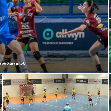
 του Χάντμπολ