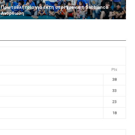
Πρωταθλήτρια για έκτη σερί χρονιά η Sabbianco
Ανόρθωση
Pts
38
33
23
18