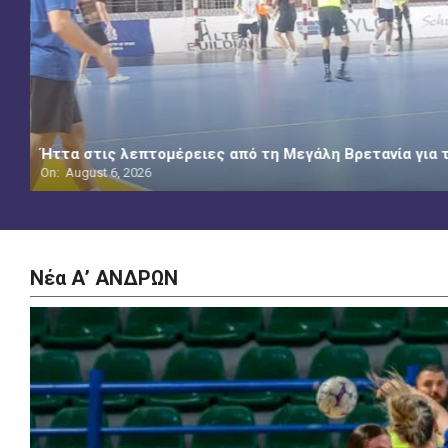
Διακρίθηκε ο Φτερακίδης κόντρα στη Γεωργία, στον τρ
On:
August 5, 2026
Νέα Α’ ΑΝΔΡΩΝ