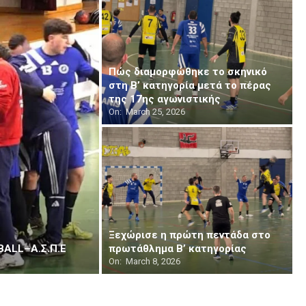
Πώς διαμορφώθηκε το σκηνικό
στη Β’ κατηγορία μετά το πέρας
της 17ης αγωνιστικής
On:
March 25, 2026
Ξεχώρισε η πρώτη πεντάδα στο
BALL–Α.Σ.Π.Ε
πρωτάθλημα Β’ κατηγορίας
On:
March 8, 2026