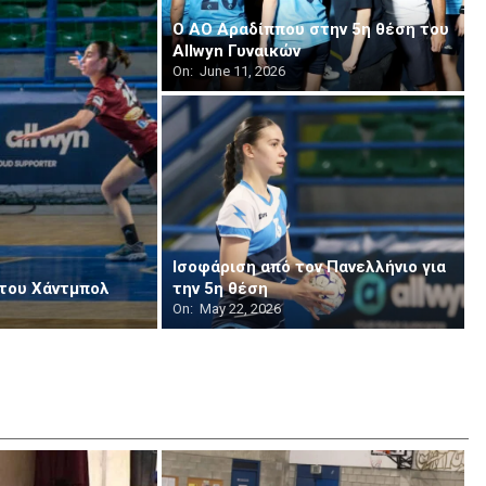
O AO Aραδίππου στην 5η θέση του
Allwyn Γυναικών
On:
June 11, 2026
Iσοφάριση από τον Πανελλήνιο για
 του Χάντμπολ
την 5η θέση
On:
May 22, 2026