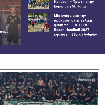
Handball – Πρώτη στην
Ευρώπη η Μ. Παπά
Μία ανάσα από την
πρόκριση στην τελική
φάση του EHF EURO
Beach Handball 2027
μιέρα
έφτασε η Εθνική Ανδρών
 συμμετοχή της Εθνικής Κύπρου στους Μεσογειακούς
Ήττα
On:
A