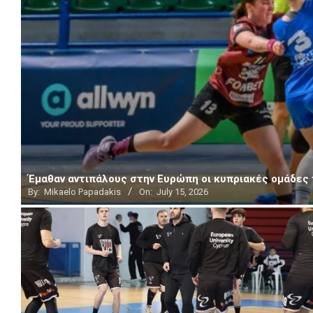
Έμαθαν αντιπάλους στην Ευρώπη οι κυπριακές ομάδες
By:
Mikaelo Papadakis
On:
July 15, 2026