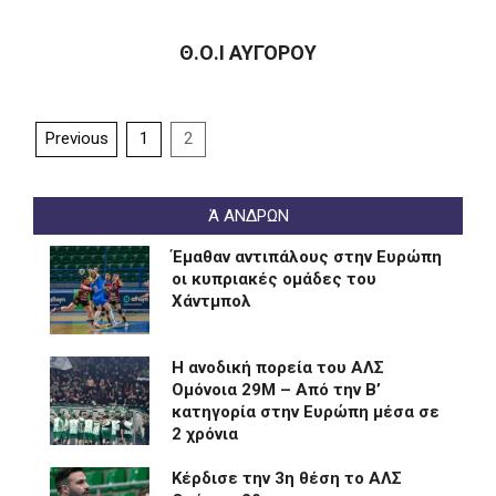
Θ.Ο.Ι ΑΥΓΟΡΟΥ
2025-
05-
Posts
02
Previous
1
2
pagination
Ά ΑΝΔΡΩΝ
Έμαθαν αντιπάλους στην Ευρώπη
οι κυπριακές ομάδες του
Χάντμπολ
Η ανοδική πορεία του ΑΛΣ
Ομόνοια 29Μ – Από την Β’
κατηγορία στην Ευρώπη μέσα σε
2 χρόνια
Kέρδισε την 3η θέση το ΑΛΣ