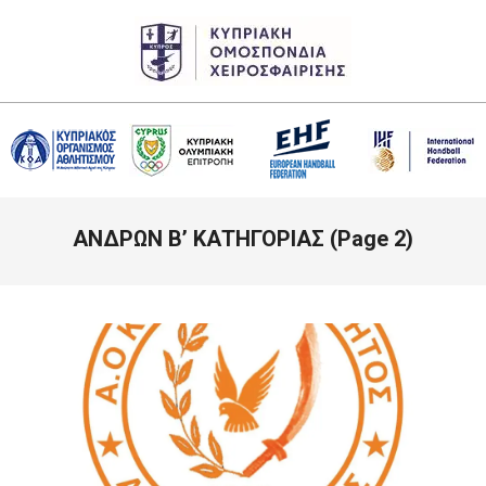
Skip
to
content
CHF
Primary
ΑΝΔΡΩΝ Β’ ΚΑΤΗΓΟΡΙΑΣ
(Page 2)
Navigation
Menu