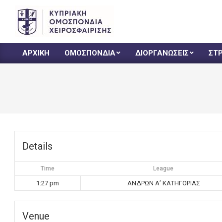
Skip
to
content
CHF
ΑΡΧΙΚΗ
ΟΜΟΣΠΟΝΔΙΑ
ΔΙΟΡΓΑΝΩΣΕΙΣ
ΣΤ
Primary
Navigation
Menu
Details
Time
League
1:27 pm
ΑΝΔΡΩΝ Α’ ΚΑΤΗΓΟΡΙΑΣ
Venue