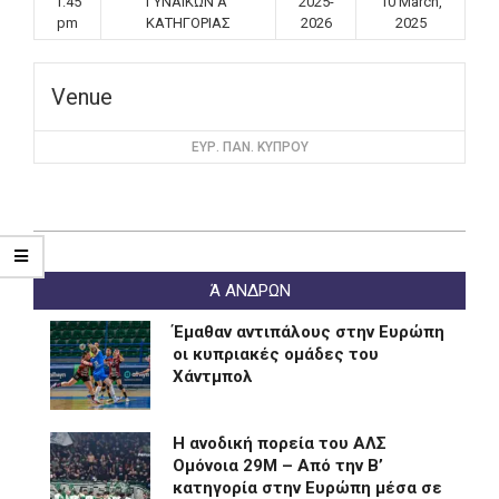
1:45
ΓΥΝΑΙΚΩΝ Α’
2025-
10 March,
pm
ΚΑΤΗΓΟΡΙΑΣ
2026
2025
Venue
ΕΥΡ. ΠΑΝ. ΚΥΠΡΟΥ
2025-
12-
Ά ΑΝΔΡΩΝ
09
Έμαθαν αντιπάλους στην Ευρώπη
οι κυπριακές ομάδες του
Χάντμπολ
Η ανοδική πορεία του ΑΛΣ
Ομόνοια 29Μ – Από την Β’
κατηγορία στην Ευρώπη μέσα σε