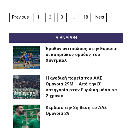
Posts
Previous
1
2
3
…
18
Next
pagination
Ά ΑΝΔΡΩΝ
Έμαθαν αντιπάλους στην Ευρώπη
οι κυπριακές ομάδες του
Χάντμπολ
Η ανοδική πορεία του ΑΛΣ
Ομόνοια 29Μ – Από την Β’
κατηγορία στην Ευρώπη μέσα σε
2 χρόνια
Kέρδισε την 3η θέση το ΑΛΣ
Ομόνοια 29