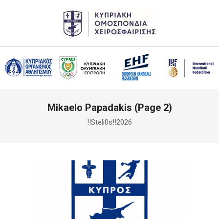
Skip
to
content
CHF
Primary
Mikaelo Papadakis
(Page 2)
Navigation
Menu
!!Steli0s!!2026