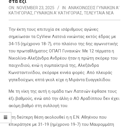
στα έξι
ON:
NOVEMBER 23, 2025
IN:
ΑΝΑΚΟΙΝΩΣΕΙΣ ΓΥΝΑΙΚΩΝ Α’
ΚΑΤΗΓΟΡΙΑΣ
,
ΓΥΝΑΙΚΩΝ Α’ ΚΑΤΗΓΟΡΙΑΣ
,
ΤΕΛΕΥΤΑΙΑ ΝΕΑ
Tην έκτη τους επιτυχία σε ισάριθμους αγώνες
σημείωσαν τα CyView Λατσιά νικώντας εκτός έδρας με
34-15 (ημίχρονο 18-7), στο πλαίσιο της 6ης αγωνιστικής
του πρωταθλήματος ΟΠΑΠ Γυναικών. Με 12 τέρματα η
Νικολίνα-Αλεξάνδρα Ανδρέου ήταν η πρώτη σκόρερ του
παιχνιδιού, ενώ η συμπαίκτριά της, Αλεξάνδρα
Κωνσταντινίδου, σκόραρε εννέα φορές. Από πλευράς
γηπεδούχων, επτά γκολ είχε η Μιράντα Ευαγγελίδου.
Με τη νίκη της αυτή η ομάδα των Λατσιών έφθασε τους
έξι βαθμούς, ενώ από την άλλη ο ΑΟ Αραδίππου δεν έχει
ακόμη βαθμό στη συλλογή του.
Στη δεύτερη θέση ακολουθεί η η Ε.Ν. Αθηένου που
επικράτησε με 31-19 (ημίχρονο 19-7) του Μαυρομμάτη