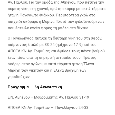
Αγ. Παύλου. Για την ομάδα της Αθηένου, που πέτυχε την
πέμπτη νίκη στη χρονιά, πρώτη σκόρερ με οκτώ τέρματα
ήταν η Παναγιώτα Φιάκκου. Περισσότερα γκολ στο
παιχνίδι σκόραρε η Μαρίνα Πλυτά των φιλοξενούμενων
που έστειλε εννέα φορές τη μπάλα στα δίχτυα.
O Πανελλήνιος πέτυχε τη δεύτερη νίκη του στη σεζόν,
παίρνοντας διπλό με 33-24 (ημίχρονο 17-9) επί του
ΑΠΟΕΛ ΚΝ Αγ. Τριμιθιάς και έφθασε τους πέντε βαθμού,
έναν πίσω από τη σημερινή αντίπαλό τους. Πρώτες
σκόρερ στον αγώνα με επτά τέρματα ήταν η Έλενα
Μιράχη των νικητών και η Έλενα Βραχίμη των
γηπεδούχων.
Πρόγραμμα – 6η Αγωνιστική
Ε.Ν. Αθηένου – Μαυρομμάτης Αγ. Παύλου 31-19
ΑΠΟΕΛ ΚΝ Αγ. Τριμιθιάς – Πανελλήνιος 24-33