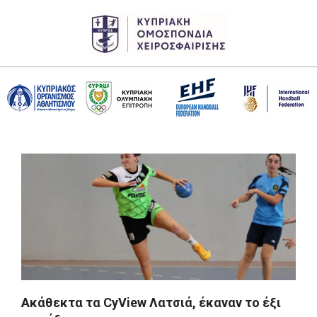
Skip
to
content
CHF
Primary
Navigation
Menu
Aκάθεκτα τα CyView Λατσιά, έκαναν το έξι