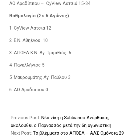
ΑΟ Αραδίππου – CyView Λατσιά 15-34
Βαθμολογία (Σε 6 Αγώνες)
1. CyView Λατσιά 12
2. Ε.Ν. Αθηένου 10
3. ΑΠΟΕΛ Κ.Ν. Αγ. Τριμιθιάς 6
4. Πανελλήνιος 5
5. Mαυρομμάτης Αγ. Παύλου 3
6. ΑΟ Αραδίππου 0
2025-
11-
Previous Post:
Νέα νίκη η Sabbianco Ανόρθωση,
23
ακολουθεί ο Παρνασσός μετά την 6η αγωνιστική
Next Post:
Tα βλέμματα στο ΑΠΟΕΛ – ΑΛΣ Ομόνοια 29