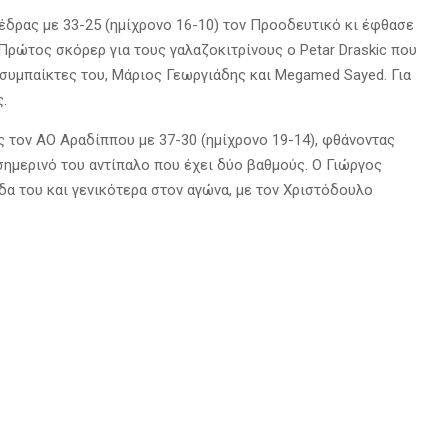
 έδρας με 33-25 (ημίχρονο 16-10) τον Προοδευτικό κι έφθασε
Πρώτος σκόρερ για τους γαλαζοκιτρίνους ο Petar Draskic που
 συμπαίκτες του, Μάριος Γεωργιάδης και Megamed Sayed. Για
.
ας τον ΑΟ Αραδίππου με 37-30 (ημίχρονο 19-14), φθάνοντας
σημερινό του αντίπαλο που έχει δύο βαθμούς. Ο Γιώργος
δα του και γενικότερα στον αγώνα, με τον Χριστόδουλο