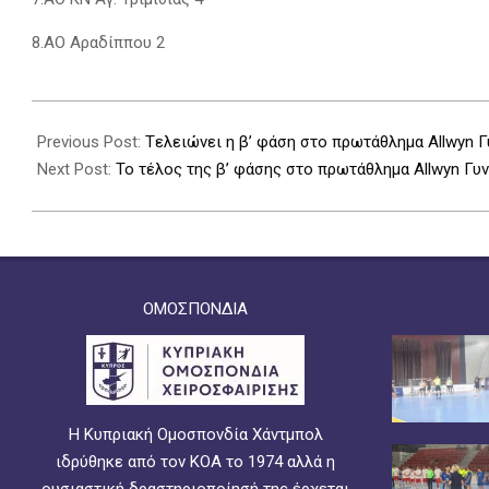
8.ΑΟ Αραδίππου 2
2026-
03-
Previous Post:
Tελειώνει η β’ φάση στο πρωτάθλημα Allwyn 
07
Next Post:
Το τέλος της β’ φάσης στο πρωτάθλημα Allwyn Γυ
ΟΜΟΣΠΟΝΔΙΑ
Η Κυπριακή Ομοσπονδία Χάντμπολ
ιδρύθηκε από τον ΚΟΑ το 1974 αλλά η
ουσιαστική δραστηριοποίησή της έρχεται