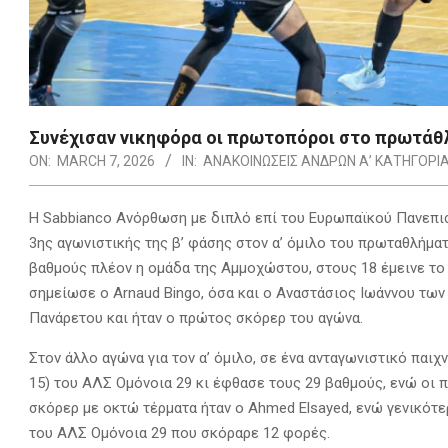
Συνέχισαν νικηφόρα οι πρωτοπόροι στο πρωτάθ
ON:
MARCH 7, 2026
IN:
ΑΝΑΚΟΙΝΩΣΕΙΣ ΑΝΔΡΩΝ Α’ ΚΑΤΗΓΟΡΙ
Η Sabbianco Aνόρθωση με διπλό επί του Ευρωπαϊκού Πανεπιστ
3ης αγωνιστικής της β’ φάσης στον α’ όμιλο του πρωταθλήματ
βαθμούς πλέον η ομάδα της Αμμοχώστου, στους 18 έμεινε το 
σημείωσε ο Arnaud Bingo, όσα και ο Αναστάσιος Ιωάννου τω
Πανάρετου και ήταν ο πρώτος σκόρερ του αγώνα.
Στον άλλο αγώνα για τον α’ όμιλο, σε ένα ανταγωνιστικό παιχ
15) του ΑΛΣ Ομόνοια 29 κι έφθασε τους 29 βαθμούς, ενώ οι π
σκόρερ με οκτώ τέρματα ήταν ο Ahmed Elsayed, ενώ γενικότ
του ΑΛΣ Ομόνοια 29 που σκόραρε 12 φορές.