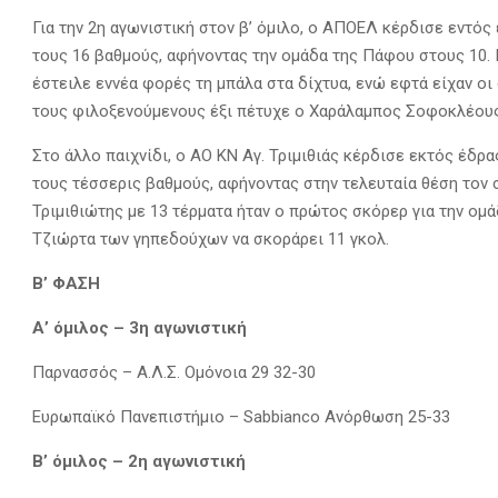
Για την 2η αγωνιστική στον β’ όμιλο, ο ΑΠΟΕΛ κέρδισε εντός
τους 16 βαθμούς, αφήνοντας την ομάδα της Πάφου στους 10. 
έστειλε εννέα φορές τη μπάλα στα δίχτυα, ενώ εφτά είχαν οι
τους φιλοξενούμενους έξι πέτυχε ο Χαράλαμπος Σοφοκλέους
Στο άλλο παιχνίδι, ο ΑΟ ΚΝ Αγ. Τριμιθιάς κέρδισε εκτός έδρ
τους τέσσερις βαθμούς, αφήνοντας στην τελευταία θέση τον 
Τριμιθιώτης με 13 τέρματα ήταν ο πρώτος σκόρερ για την ομά
Τζιώρτα των γηπεδούχων να σκοράρει 11 γκολ.
Β’ ΦΑΣΗ
Α’ όμιλος – 3η αγωνιστική
Παρνασσός – Α.Λ.Σ. Ομόνοια 29 32-30
Ευρωπαϊκό Πανεπιστήμιο – Sabbianco Ανόρθωση 25-33
Β’ όμιλος – 2η αγωνιστική