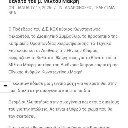
θάνατο του μ. Μίλτου Μακρή
ON:
JANUARY 17, 2026
IN:
ΑΝΑΚΟΙΝΩΣΕΙΣ
,
ΤΕΛΕΥΤΑΙΑ
ΝΕΑ
Ο Πρόεδρος του Δ.Σ. ΚΟΧ κύριος Κωνσταντίνος
Φιλαρέτου, το Διοικητικό Συμβούλιο, το προσωπικό της
Κυπριακής Ομοσπονδίας Χειροσφαίρισης, το Τεχνικό
Επιτελείο και οι Διεθνείς της Εθνικής Κύπρου,
εκφράζουν τη βαθύτατη θλίψη τους για το θάνατο του μ.
Μίλτου Μάκρη, πατέρα του Διεθνούς Χειροσφαιριστή της
Εθνικής Ανδρών, Κωνσταντίνου Μακρή.
Ο εκλιπών έδωσε μια γενναία μάχη για να κρατηθεί στην
ζωή δίπλα στην οικογένεια και στα παιδιά.
Θερμά συλλυπητήρια στην οικογένεια και στους οικείους
του για την απώλεια. Ας είναι ελαφρύ το χώμα που θα
τον σκεπάσει.
Στην κηδεία θα παραστεί ο Πρόεδρος της Κυπριακής