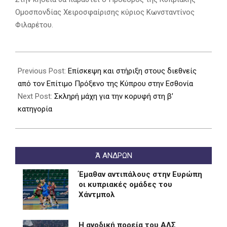
Ομοσπονδίας Χειροσφαίρισης κύριος Κωνσταντίνος
Φιλαρέτου.
2026-
01-
Previous Post:
Επίσκεψη και στήριξη στους διεθνείς
17
από τον Επίτιμο Πρόξενο της Κύπρου στην Εσθονία
Next Post:
Σκληρή μάχη για την κορυφή στη β’
κατηγορία
Ά ΑΝΔΡΩΝ
Έμαθαν αντιπάλους στην Ευρώπη
οι κυπριακές ομάδες του
Χάντμπολ
Η ανοδική πορεία του ΑΛΣ