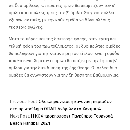
σε δυο ομίλους. Οι πρώτες τρεις θα απαρτίζουν τον α’
όμιλο και οι άλλες τρεις τον β’ όμιλο. Θα γίνουν άλλες
έξι αγωνιστικές, με την κάθε ομάδα να δίνει άλλους
τέσσερις αγώνες.
Μετά το πέρας και της δεύτερης φάσης, στην τρίτη και
τελική φάση του πρωταθλήματος, οι δυο πρώτες ομάδες
θα παλέψουν για την κατάκτηση του τίτλου, ενώ η ομάδα
που θα είναι 3η στον α’ όμιλο θα παίξει με την 1η του β’
ομίλου για την διεκδίκηση της 3ης θέσης. Οι άλλες δυο
ομάδες θα αγωνιστούν για την 5η θέση της βαθμολογίας.
2025-
09-
Previous Post:
Ολοκληρώνεται η κανονική περίοδος
29
στο πρωτάθλημα ΟΠΑΠ Ανδρών στο Χάντμπολ
Next Post:
H KOX προκηρύσσει Παγκύπριο Τουρνουά
Beach Handball 2024