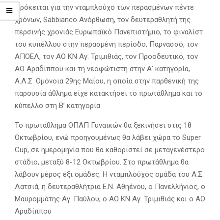
Πρόκειται για την νταμπλούχο των περασμένων πέντε
χρόνων, Sabbianco Ανόρθωση, τον δευτεραθλητή της
περσινής χρονιάς Ευρωπαϊκό Πανεπιστήμιο, το φιναλίστ
του κυπέλλου στην περασμένη περίοδο, Παρνασσό, τον
ΑΠΟΕΛ, τον ΑΟ ΚΝ Αγ. Τριμιθιάς, τον Προοδευτικό, τον
ΑΟ Αραδίππου και τη νεοφώτιστη στην Α’ κατηγορία,
Α.Λ.Σ. Ομόνοια 29ης Μαΐου, η οποία στην παρθενική της
παρουσία άθλημα είχε κατακτήσει το πρωτάθλημα και το
κύπελλο στη Β’ κατηγορία.
Το πρωτάθλημα ΟΠΑΠ Γυναικών θα ξεκινήσει στις 18
Οκτωβρίου, ενώ προηγουμένως θα λάβει χώρα το Super
Cup, σε ημερομηνία που θα καθοριστεί σε μεταγενέστερο
στάδιο, μεταξύ 8-12 Οκτωβρίου. Στο πρωτάθλημα θα
λάβουν μέρος έξι ομάδες. H νταμπλούχος ομάδα του Α.Σ.
Λατσιά, η δευτεραθλήτρια Ε.Ν. Αθηένου, ο Πανελλήνιος, ο
Μαυρομμάτης Αγ. Παύλου, ο ΑΟ ΚΝ Αγ. Τριμιθιάς και ο ΑΟ
Αραδίππου