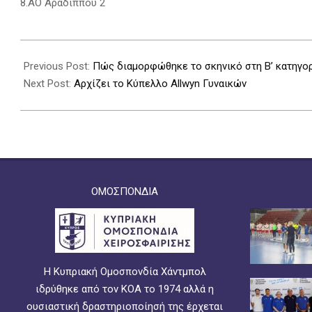
8.ΑΟ Αραδίππου 2
2026-
03-
Previous Post:
Πώς διαμορφώθηκε το σκηνικό στη Β’ κατηγορ
27
Next Post:
Αρχίζει το Κύπελλο Allwyn Γυναικών
ΟΜΟΣΠΟΝΔΙΑ
Η Κυπριακή Ομοσπονδία Χάντμπολ
ιδρύθηκε από τον ΚΟΑ το 1974 αλλά η
ουσιαστική δραστηριοποίησή της έρχεται