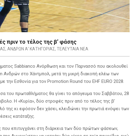
ς πριν το τέλος της β’ φάσης
ΙΑΣ
,
ΑΝΔΡΩΝ Α’ ΚΑΤΗΓΟΡΙΑΣ
,
ΤΕΛΕΥΤΑΙΑ ΝΕΑ
ήματος Sabbianco Ανόρθωση και τον Παρνασσό που ακολουθεί
yn Ανδρών στο Χάντμπολ, μετά τη μικρή διακοπή ελέω των
με την Εσθονία για τον Promotion Round του EHF EURO 2028.
σα του πρωταθλήματος θα γίνει το απόγευμα του Σαββάτου, 28
όβολο. Η «Κυρία», δύο στροφές πριν από το τέλος της β’
ό της κι εφόσον δεν χάσει, κλειδώνει την πρωτιά ενόψει των
έσεις κατάταξης.
ς που επιτυγχάνει στη διάρκεια των δύο πρώτων φάσεων,
 της Αμμοχώστου να μετράει δύο νίκες σε τρία παιχνίδια, ενώ