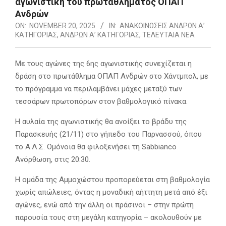
αγωνιστική του πρωταθλήματος ΟΠΑΠ
Ανδρών
ON:
NOVEMBER 20, 2025
IN:
ΑΝΑΚΟΙΝΩΣΕΙΣ ΑΝΔΡΩΝ Α’
ΚΑΤΗΓΟΡΙΑΣ
,
ΑΝΔΡΩΝ Α’ ΚΑΤΗΓΟΡΙΑΣ
,
ΤΕΛΕΥΤΑΙΑ ΝΕΑ
Με τους αγώνες της 6ης αγωνιστικής συνεχίζεται η
δράση στο πρωτάθλημα ΟΠΑΠ Ανδρών στο Χάντμπολ, με
το πρόγραμμα να περιλαμβάνει μάχες μεταξύ των
τεσσάρων πρωτοπόρων στον βαθμολογικό πίνακα.
Η αυλαία της αγωνιστικής θα ανοίξει το βράδυ της
Παρασκευής (21/11) στο γήπεδο του Παρνασσού, όπου
το Α.Λ.Σ. Ομόνοια θα φιλοξενήσει τη Sabbianco
Ανόρθωση, στις 20:30.
H ομάδα της Αμμοχώστου προπορεύεται στη βαθμολογία
χωρίς απώλειες, όντας η μοναδική αήττητη μετά από έξι
αγώνες, ενώ από την άλλη οι πράσινοι – στην πρώτη
παρουσία τους στη μεγάλη κατηγορία – ακολουθούν με