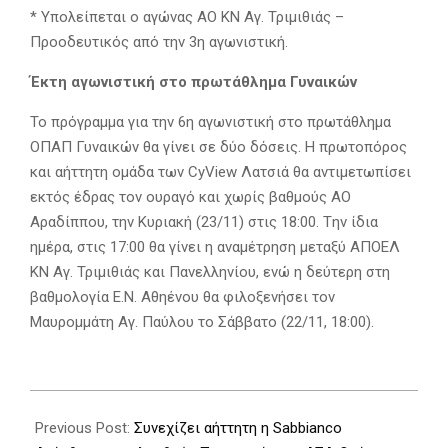
* Υπολείπεται ο αγώνας ΑΟ ΚΝ Αγ. Τριμιθιάς –
Προοδευτικός από την 3η αγωνιστική.
Έκτη αγωνιστική στο πρωτάθλημα Γυναικών
Το πρόγραμμα για την 6η αγωνιστική στο πρωτάθλημα
ΟΠΑΠ Γυναικών θα γίνει σε δύο δόσεις. Η πρωτοπόρος
και αήττητη ομάδα των CyView Λατσιά θα αντιμετωπίσει
εκτός έδρας τον ουραγό και χωρίς βαθμούς ΑΟ
Αραδίππου, την Κυριακή (23/11) στις 18:00. Tην ίδια
ημέρα, στις 17:00 θα γίνει η αναμέτρηση μεταξύ ΑΠΟΕΛ
ΚΝ Αγ. Τριμιθιάς και Πανελληνίου, ενώ η δεύτερη στη
βαθμολογία Ε.Ν. Αθηένου θα φιλοξενήσει τον
Μαυρομμάτη Αγ. Παύλου το Σάββατο (22/11, 18:00).
2025-
11-
Previous Post:
Συνεχίζει αήττητη η Sabbianco