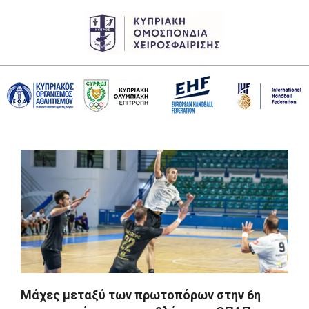
Skip
to
content
CHF
Primary
Navigation
Menu
Μάχες μεταξύ των πρωτοπόρων στην 6η