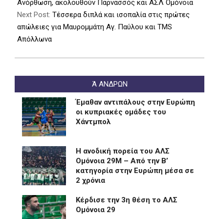
20
Ανόρθωση, ακολουθούν Παρνασσός και ΑΣΛ Ομόνοια
Next Post:
Τέσσερα διπλά και ισοπαλία στις πρώτες
απώλειες για Μαυρομμάτη Αγ. Παύλου και ΤΜS
Απόλλωνα
Ά ΑΝΔΡΩΝ
Έμαθαν αντιπάλους στην Ευρώπη
οι κυπριακές ομάδες του
Χάντμπολ
Η ανοδική πορεία του ΑΛΣ
Ομόνοια 29Μ – Από την Β’
κατηγορία στην Ευρώπη μέσα σε
2 χρόνια
Kέρδισε την 3η θέση το ΑΛΣ
Ομόνοια 29