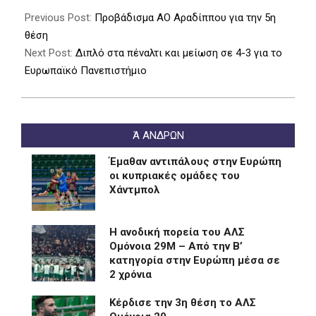
05-
Previous Post:
Προβάδισμα ΑΟ Αραδίππου για την 5η
13
θέση
Next Post:
Διπλό στα πέναλτι και μείωση σε 4-3 για το
Ευρωπαϊκό Πανεπιστήμιο
Ά ΑΝΔΡΩΝ
Έμαθαν αντιπάλους στην Ευρώπη
οι κυπριακές ομάδες του
Χάντμπολ
Η ανοδική πορεία του ΑΛΣ
Ομόνοια 29Μ – Από την Β’
κατηγορία στην Ευρώπη μέσα σε
2 χρόνια
Kέρδισε την 3η θέση το ΑΛΣ