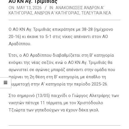
ΑΟ ΚΝ Αγ. Τριμιθιάς
ON:
MAY 13, 2026
IN:
ΑΝΑΚΟΙΝΩΣΕΙΣ ΑΝΔΡΩΝ Α’
ΚΑΤΗΓΟΡΙΑΣ
,
ΑΝΔΡΩΝ Α’ ΚΑΤΗΓΟΡΙΑΣ
,
ΤΕΛΕΥΤΑΙΑ ΝΕΑ
Ο ΑΟ ΚΝ Αγ. Τριμιθιάς επικράτησε με 38-28 (ημίχρονο
20-16) κι έκανε το 5-1 στις νίκες απέναντι στον ΑΟ
Αραδίππου.
Έτσι, ο ΑΟ Αραδίππου διαβαθμίζεται στη Β’ κατηγορία
ενόψει της νέας σεζόν, ενώ ο ΑΟ ΚΝ Αγ. Τριμιθιάς θα
αγωνιστεί σε αγώνες μπαράζ απέναντι στην ομάδα που
παίρνει τη 2η θέση στη Β’ κατηγορία, με έπαθλο τη
συμμετοχή στην Α’ κατηγορία την περίοδο 2025-26.
Στο σημερινό (13/05) παιχνίδι ο Γιώργος Αλετράρης των
νικητών πέτυχε 11 τέρματα, με τον Χριστόδουλο
Τζιώρτα των γηπεδούχων να έχουν δέκα γκολ.
2026-